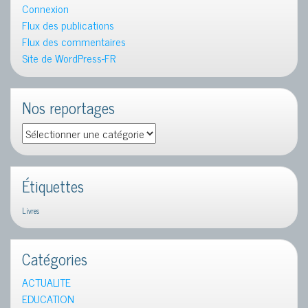
base
Connexion
d’acide
Flux des publications
hyaluronique
Flux des commentaires
,distribué
Site de WordPress-FR
par
fee-
natura.com
Nos reportages
Nos
reportages
Étiquettes
Livres
Catégories
ACTUALITE
EDUCATION