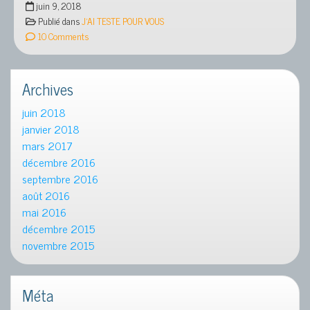
juin 9, 2018
TESTE
Publié dans
J'AI TESTE POUR VOUS
POUR
10 Comments
VOUS
¨DERMOLINE
HYDRIC¨
Archives
,
LE
juin 2018
MEILLEUR
janvier 2018
BOOSTER
mars 2017
POUR
décembre 2016
VOTRE
septembre 2016
PEAU
août 2016
,
le
mai 2016
meilleur
décembre 2015
complément
novembre 2015
alimentaire
du
moment
Méta
à