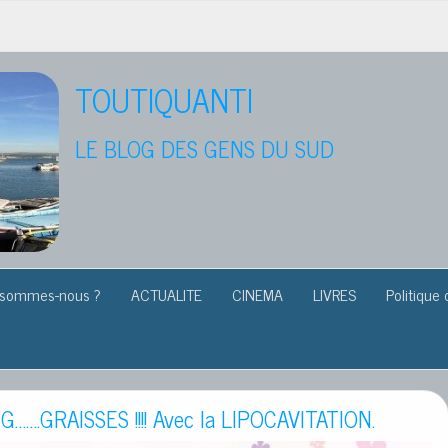
TOUTIQUANTI
LE BLOG DES GENS DU SUD
 sommes-nous ?
ACTUALITE
CINEMA
LIVRES
Politique 
G…….GRAISSES !!!! Avec la LIPOCAVITATION.