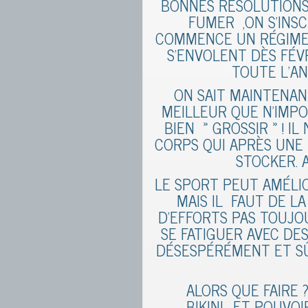
BONNES RÉSOLUTIONS
FUMER ,ON S’INS
COMMENCE UN RÉGIME
S’ENVOLENT DÈS FÉV
TOUTE L’AN
ON SAIT MAINTENAN
MEILLEUR QUE N’IMPOR
BIEN » GROSSIR » ! I
CORPS QUI APRÈS UNE 
STOCKER. 
LE SPORT PEUT AMÉLI
MAIS IL FAUT DE LA
D’EFFORTS PAS TOUJO
SE FATIGUER AVEC DE
DÉSESPÉRÉMENT ET SÛ
ALORS QUE FAIRE 
BIKINI….ET POUVOI