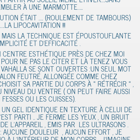
EMBLER À UNE MARMOTTE…..
LUTION ÉTAIT …. (ROULEMENT DE TAMBOURS)
….LA LIPOCAVITATION !!!
 MAIS LA TECHNIQUE EST ÉPOUSTOUFLANTE
IMPLICITÉ ET D’EFFICACITÉ .
UN CENTRE ESTHÉTIQUE PRÈS DE CHEZ MOI
POUR NE PAS LE CITER ET LÀ TENEZ VOUS
U VAHALLA SE SONT OUVERTES :UN SEUL MOT
 SALON FEUTRÉ, ALLONGÉE COMME CHEZ
CHOISIT SA PARTIE DU CORPS À « RÉTRÉCIR « ,
 NIVEAU DU VENTRE ( ON PEUT FAIRE AUSSI
 FESSES OU LES CUISSES).
 UN GEL IDENTIQUE EN TEXTURE À CELUI DE
EST PARTI .. JE FERME LES YEUX , UN BRUIT
DE L’APPAREIL , EMIS PAR LES ULTRASONS .
: AUCUNE DOULEUR , AUCUN EFFORT , JE
IO À L’INTÉRIEUR DE MON CORPS …J’IMAGINE