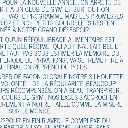
 POUR LA NOUVELLE ANNÉE , ON ARRÊTE DE
CRIT À UN CLUB DE GYM ET SURTOUT ON
 ……VASTE PROGRAMME MAIS LES PROMESSES
RIER ET NOS PETITS BOURRELETS RESTENT
NÉE À NOTRE GRAND DÉSESPOIR !
T QU’UN RÉÉQUILIBRAGE ALIMENTAIRE EST
TE QUEL RÉGIME QUI AU FINAL FAIT BEL ET
L NE FAUT PAS SOUS ESTIMER LA MÉMOIRE DU
PÉRIODE DE PRIVATIONS , VA SE REMETTRE À
AU FINAL ON REPREND DU POIDS !
ORER DE FAÇON GLOBALE NOTRE SILHOUETTE
 VOLONTÉ , DE LA RÉGULARITÉ ,BEAUCOUP
URS RÉCOMPENSÉS…ON A BEAU TRANSPIRER ,
S COURS DE GYM , NOS EXCÈS S’ACCROCHENT
REMENT À NOTRE TAILLE COMME LA MISÈRE
SUR LE MONDE.
???POUR EN FINIR AVEC LE COMPLEXE DU
R PARTIR AU SOLEIL MÊME L’HIVER….SANS