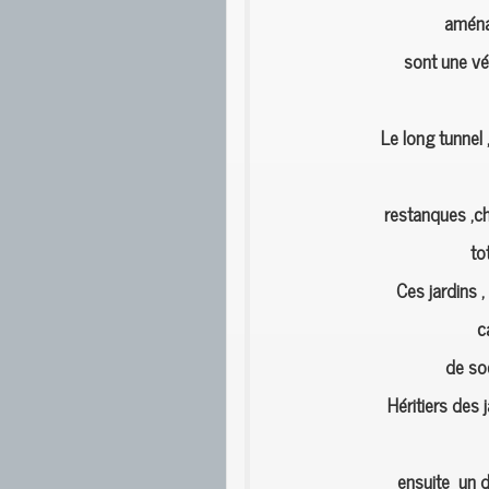
aména
sont une vé
Le long tunnel 
restanques ,c
to
Ces jardins ,
c
de soc
Héritiers des 
ensuite un d