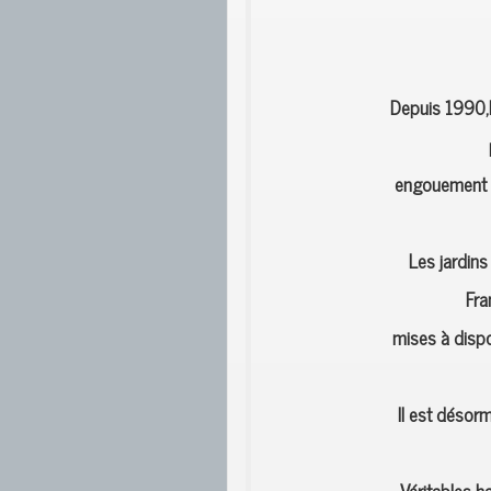
Depuis 1990,l
engouement ,
Les jardins
Fra
mises à dispo
Il est désorm
Véritables h